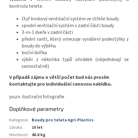
kontrolu telete.
čtyř krokový ventilační systém ve střeše boudy
spodní ventilační systém v zadní části boudy
3-in-1 dveře v zadní části
přední rantl, který omezuje vynášení podestýlky z
boudy do výběhu
boční dvířka
výběr z několika typů ohrádek (objednávají se
samostatně)
V případě zájmu o větší počet bud nás prosím
kontaktujte pro individuální cenovou nabídku.
pozn. ilustrační fotografie
Doplňkové parametry
Kategorie
:
Boudy pro telata Agri-Plastics
Záruka
:
10 let
Hmotnost
:
40.8 kg