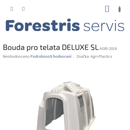
Přejít
NÁKUP
na
obsah
KOŠÍK
Bouda pro telata DELUXE SL
AGRI-2016
Průměrné
Neohodnoceno
Podrobnosti hodnocení
Značka:
Agri-Plastics
hodnocení
produktu
je
0,0
z
5
hvězdiček.