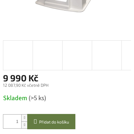
9 990 Kč
12 087,90 Kč včetně DPH
Měrná
Skladem
(>5 ks)
cena:
Přidat do košíku