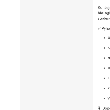
Kontejn
biolog
studené
✅ Výhod
O
S
N
O
E
Z
V
🎯 Dopo