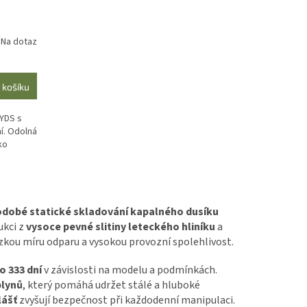
Na dotaz
 košíku
 YDS s
ní. Odolná
ko
dobé statické skladování kapalného dusíku
ukci z
vysoce pevné slitiny leteckého hliníku
a
ízkou míru odparu a vysokou provozní spolehlivost.
o 333 dní
v závislosti na modelu a podmínkách.
lynů
, který pomáhá udržet stálé a hluboké
lášť
zvyšují bezpečnost při každodenní manipulaci.