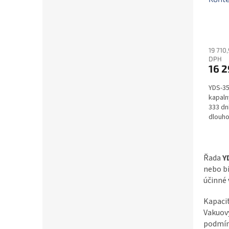
19 710
DPH
16 2
YDS-35
kapaln
333 dní
dlouho
Řada
Y
nebo bi
účinné
Kapaci
Vakuový
podmín