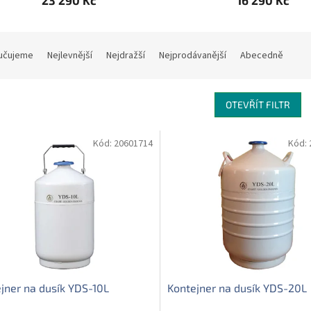
23 290 Kč
16 290 Kč
učujeme
Nejlevnější
Nejdražší
Nejprodávanější
Abecedně
OTEVŘÍT FILTR
Kód:
20601714
Kód:
jner na dusík YDS-10L
Kontejner na dusík YDS-20L