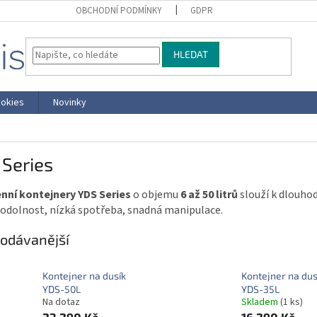
OBCHODNÍ PODMÍNKY
GDPR
HLEDAT
okies
Novinky
Series
nní kontejnery YDS Series
o objemu
6 až 50 litrů
slouží k dlouho
 odolnost, nízká spotřeba, snadná manipulace.
odávanější
Kontejner na dusík
Kontejner na dus
YDS-50L
YDS-35L
Na dotaz
Skladem
(1 ks)