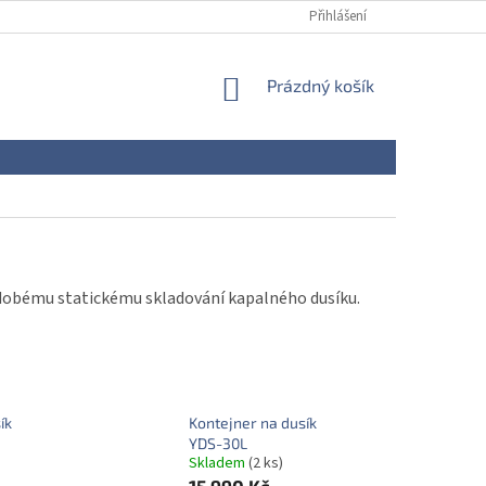
Přihlášení
NÁKUPNÍ
Prázdný košík
KOŠÍK
dobému statickému skladování kapalného dusíku.
ík
Kontejner na dusík
YDS-30L
Skladem
(2 ks)