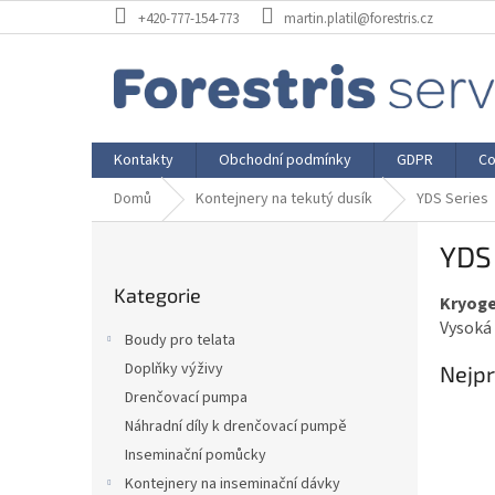
Přejít
+420-777-154-773
martin.platil@forestris.cz
na
obsah
Kontakty
Obchodní podmínky
GDPR
Co
Domů
Kontejnery na tekutý dusík
YDS Series
P
YDS 
o
Přeskočit
s
Kategorie
kategorie
Kryoge
t
Vysoká
r
Boudy pro telata
a
Doplňky výživy
Nejpr
n
Drenčovací pumpa
n
í
Náhradní díly k drenčovací pumpě
p
Inseminační pomůcky
a
Kontejnery na inseminační dávky