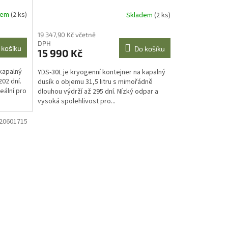
dem
(2 ks)
Skladem
(2 ks)
19 347,90 Kč včetně
DPH
 košíku
Do košíku
15 990 Kč
 kapalný
YDS-30L je kryogenní kontejner na kapalný
202 dní.
dusík o objemu 31,5 litru s mimořádně
eální pro
dlouhou výdrží až 295 dní. Nízký odpar a
vysoká spolehlivost pro...
20601715