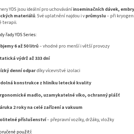
v
ery YDS jsou ideální pro uchovávání
inseminačních dávek, embryí
k
ických materiálů
. Své uplatnění najdou i v
průmyslu
– při kryogen
y
 terapii.
v
ý
p
y řady YDS Series:
i
s
bjemy 6 až 50 litrů
– vhodné pro menší i větší provozy
u
tatická výdrž až 333 dní
ízký denní odpar
díky vícevrstvé izolaci
dolná konstrukce z hliníku letecké kvality
rgonomické madlo, uzamykatelné víko, ochranný plášť
áruka 2 roky na celé zařízení a vakuum
olitelné příslušenství
– přepravní vozíky, držáky, vložky
ručené použití: