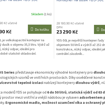
Skladem
(1 ks)
,90 Kč včetně
28 180,90 Kč včetně
DPH
Do košíku
Do
90 Kč
23 290 Kč
L je velkokapacitní kontejner na
YDS-50L je největší kontejner řady
ý dusík o objemu 35,5 litru. Výdrž až
objemem 50 litrů a výdrží až 252 d
, nízký odpar, ideální pro
konstrukce, nízký odpar, ideální ja
dobé statické skladování.
centrální zásobník...
O
v
DS Series
představuje ekonomicky výhodné kontejnery pro
dlouho
l
ologických vzorků ve vnitřních prostorách. Díky osvědčené konstr
á
d
vícevrstvé tepelné izolaci
nabízejí kontejnery
dlouhou výdrž
, n
a
c
ta modelů YDS se pohybuje od
6 do 50 litrů
,
statická výdrž od 63 d
í
 prostor mezi vnitřní a vnější nádobou je vybaven
adsorbentem p
p
ky.
Ergonomické madlo, možnost uzamčení víka a ochranný p
r