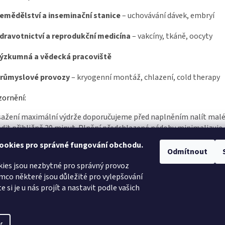
emědělství a inseminační stanice
– uchovávání dávek, embryí
dravotnictví a reprodukční medicína
– vakcíny, tkáně, oocyty
ýzkumná a vědecká pracoviště
růmyslové provozy
– kryogenní montáž, chlazení, cold therapy
zornění:
sažení maximální výdrže doporučujeme před naplněním nalít malé
dit přibližně 20 minut. Plnění předchlazené nádoby minimalizuje o
aktorech – teplotě okolí, manipulaci, umístění nebo vlhkosti. P
ookies pro správné fungování obchodu.
ery předchlazené, popř. s dusíkem.
Odmítnout
ies jsou nezbytné pro správný provoz
mco některé jsou důležité pro vylepšování
FORESTRIS.CZ
e si je u nás projít a nastavit podle vašich