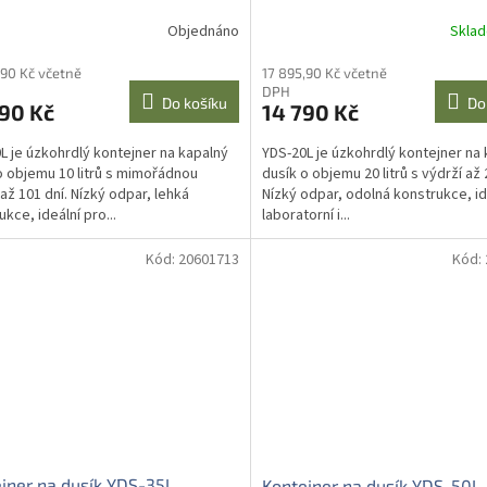
Objednáno
Skla
,90 Kč včetně
17 895,90 Kč včetně
DPH
Do košíku
Do
90 Kč
14 790 Kč
L je úzkohrdlý kontejner na kapalný
YDS-20L je úzkohrdlý kontejner na
o objemu 10 litrů s mimořádnou
dusík o objemu 20 litrů s výdrží až 
 až 101 dní. Nízký odpar, lehká
Nízký odpar, odolná konstrukce, id
kce, ideální pro...
laboratorní i...
Kód:
20601713
Kód:
jner na dusík YDS-35L
Kontejner na dusík YDS-50L