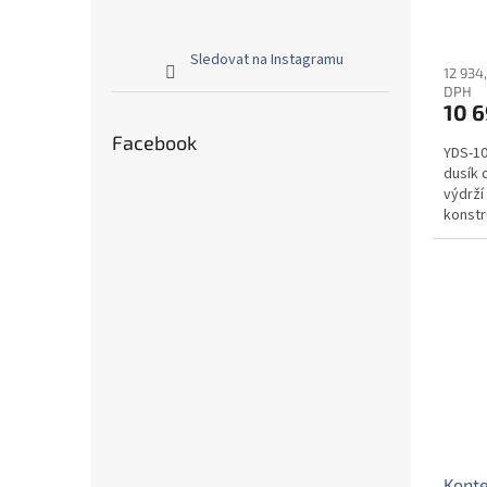
ů
Sledovat na Instagramu
12 934
DPH
10 6
Facebook
YDS-10
dusík 
výdrží
konstru
Konte