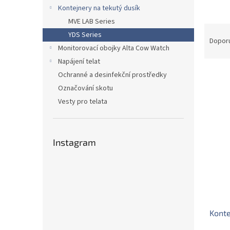
n
Kontejnery na tekutý dusík
e
MVE LAB Series
l
Ř
YDS Series
a
Dopor
Monitorovací obojky Alta Cow Watch
z
Napájení telat
e
n
Ochranné a desinfekční prostředky
í
Označování skotu
p
V
Vesty pro telata
r
ý
o
p
d
i
u
Instagram
s
k
p
t
r
ů
o
d
u
Konte
k
t