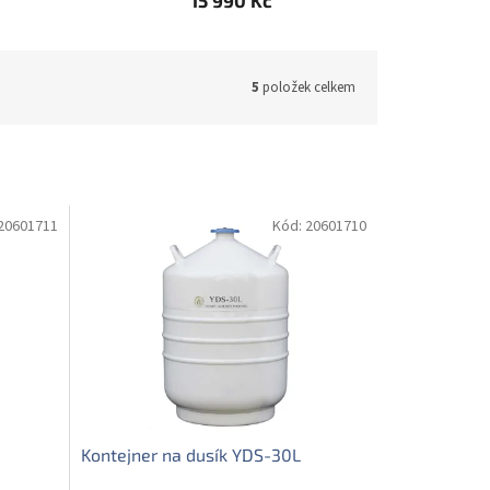
15 990 Kč
5
položek celkem
20601711
Kód:
20601710
Kontejner na dusík YDS-30L