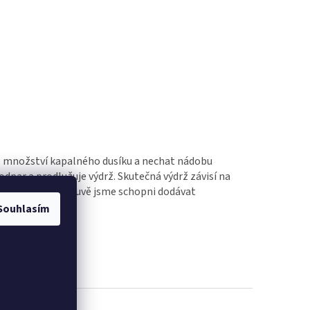
 množství kapalného dusíku a nechat nádobu
dpar a prodlužuje výdrž. Skutečná výdrž závisí na
o předchozí domluvě jsme schopni dodávat
Souhlasím