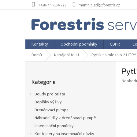
Přejít
+420-777-154-773
martin.platil@forestris.cz
na
obsah
Kontakty
Obchodní podmínky
GDPR
Co
Domů
Napájení telat
Pytlík na mlezivo 2 LITRY
P
Pytl
o
Přeskočit
s
Průměr
Neohod
Kategorie
kategorie
t
hodnoce
r
produkt
Boudy pro telata
a
je
Doplňky výživy
0,0
n
z
Drenčovací pumpa
n
5
í
Náhradní díly k drenčovací pumpě
hvězdič
p
Inseminační pomůcky
a
Kontejnery na inseminační dávky