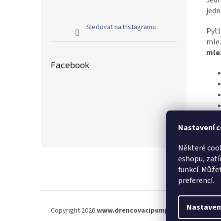
Jedn
jedn
Sledovat na Instagramu
Pytl
mle
mlez
Facebook
Nastavení c
Některé cook
Z
eshopu, zatí
á
funkcí. Můžet
p
preferencí.
a
t
í
Nastaven
Copyright 2026
www.drencovacipumpa.cz
. Všechna pr