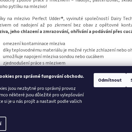
oduchý způsob práce s mlezivem – nadojit, pasterizovat, sklad
oho pytlíku na mlezivo!
íky na mlezivo Perfect Udder®, vyvinuté společností Dairy Tec
zivem od nadojení až po zkrmení bez obav z opětovné kont
iva, jeho chlazení a zmrazování, ohřívání a podávání přes cu
omezení kontaminace mleziva
díky teplovodnému materiálu je možné rychle zchlazení nebo oh
umožňuje napojení mleziva sondou nebo cucákem
zjednodušení práce s mlezivem
efektivní podání mleziva
ookies pro správné fungování obchodu.
Odmítnout
ies jsou nezbytné pro správný provoz
mco některé jsou důležité pro vylepšování
FORESTRIS.CZ
e si je u nás projít a nastavit podle vašich
í
áva vyhrazena.
Upravit nastavení cookies