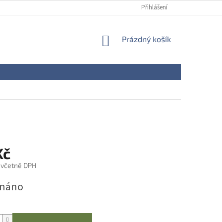
Přihlášení
NÁKUPNÍ
Prázdný košík
KOŠÍK
Kč
 včetně DPH
dnáno