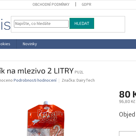
OBCHODNÍ PODMÍNKY
GDPR
HLEDAT
okies
Novinky
ík na mlezivo 2 LITRY
PU2L
né
noceno
Podrobnosti hodnocení
Značka:
DairyTech
ní
80 
u
96,80 Kč
Měrná
Obje
cena:
ek.