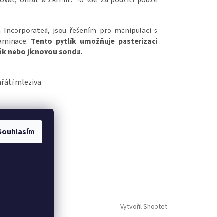
ovat, ohřát a zkrmit. To vše za použití pouze
h Incorporated, jsou řešením pro manipulaci s
aminace.
Tento pytlík umožňuje pasterizaci
cák nebo jícnovou sondu.
řátí mleziva
Souhlasím
Vytvořil Shoptet