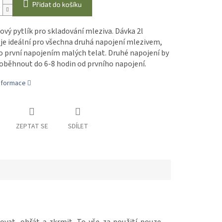
Přidat do košíku
ový pytlík pro skladování mleziva. Dávka 2l
je ideální pro všechna druhá napojení mlezivem,
o první napojením malých telat. Druhé napojení by
oběhnout do 6-8 hodin od prvního napojení.
informace
ZEPTAT SE
SDÍLET