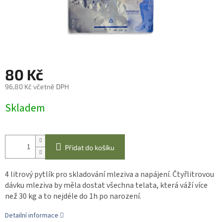
80 Kč
96,80 Kč včetně DPH
Měrná
Skladem
cena:
Přidat do košíku
4 litrový pytlík pro skladování mleziva a napájení. Čtyřlitrovou
dávku mleziva by měla dostat všechna telata, která váží více
než 30 kg a to nejdéle do 1h po narození.
Detailní informace