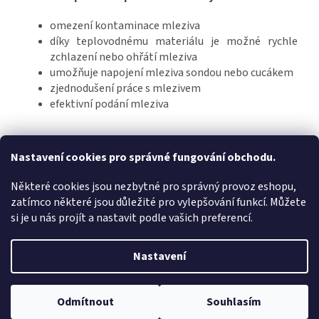
omezení kontaminace mleziva
díky teplovodnému materiálu je možné rychle
zchlazení nebo ohřátí mleziva
umožňuje napojení mleziva sondou nebo cucákem
zjednodušení práce s mlezivem
efektivní podání mleziva
Z
Nastavení cookies pro správné fungování obchodu.
á
FORESTRIS.CZ
Některé cookies jsou nezbytné pro správný provoz eshopu,
p
zatímco některé jsou důležité pro vylepšování funkcí. Můžete
a
si je u nás projít a nastavit podle vašich preferencí.
t
í
Vytvořil Shoptet
Nastavení
Copyright 2026
www.drencovacipumpa.cz
. Všechna práva
Odmítnout
Souhlasím
vyhrazena.
Upravit nastavení cookies