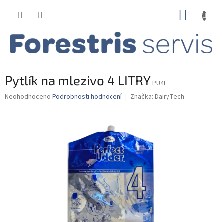
Přejít
NÁKUP
na
obsah
KOŠÍK
Pytlík na mlezivo 4 LITRY
PU4L
Průměrné
Neohodnoceno
Podrobnosti hodnocení
Značka:
DairyTech
hodnocení
produktu
je
0,0
z
5
hvězdiček.