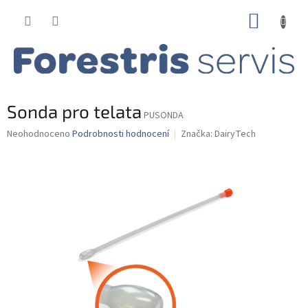
Přejít
NÁKUP
na
obsah
KOŠÍK
Sonda pro telata
PUSONDA
Průměrné
Neohodnoceno
Podrobnosti hodnocení
Značka:
DairyTech
hodnocení
produktu
je
0,0
z
5
hvězdiček.