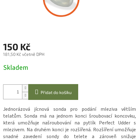
150 Kč
181,50 Kč včetně DPH
Měrná
Skladem
cena:
Přidat do košíku
Jednorázová jícnová sonda pro podání mleziva větším
telatům. Sonda má na jednom konci šroubovací koncovku,
která umožňuje našroubování na pytlík Perfect Udder s
mlezivem. Na druhém konci je rozšířená. Rozšíření umožňuje
snadné zavedení sondy do telete a zároveň snižuje