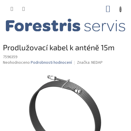
Přejít
NÁKUP
na
obsah
KOŠÍK
Prodlužovací kabel k anténě 15m
7596359
Průměrné
Neohodnoceno
Podrobnosti hodnocení
Značka:
NEDAP
hodnocení
produktu
je
0,0
z
5
hvězdiček.