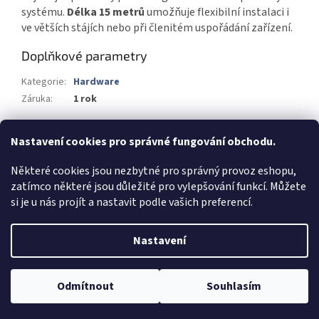
systému.
Délka 15 metrů
umožňuje flexibilní instalaci i
ve větších stájích nebo při členitém uspořádání zařízení.
Doplňkové parametry
Kategorie
:
Hardware
Záruka
:
1 rok
Z
Nastavení cookies pro správné fungování obchodu.
á
FORESTRIS.CZ
Některé cookies jsou nezbytné pro správný provoz eshopu,
p
zatímco některé jsou důležité pro vylepšování funkcí. Můžete
a
si je u nás projít a nastavit podle vašich preferencí.
t
í
Vytvořil Shoptet
Nastavení
Copyright 2026
www.drencovacipumpa.cz
. Všechna práva
Odmítnout
Souhlasím
vyhrazena.
Upravit nastavení cookies