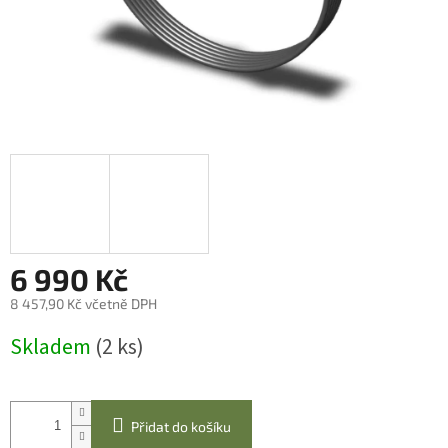
6 990 Kč
8 457,90 Kč včetně DPH
Měrná
Skladem
(2 ks)
cena:
Přidat do košíku