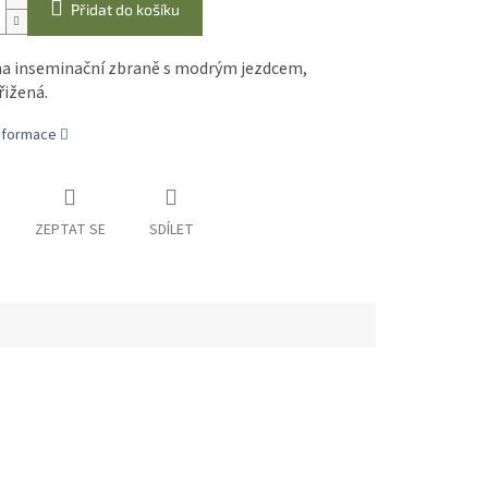
Přidat do košíku
na inseminační zbraně s modrým jezdcem,
řižená.
informace
ZEPTAT SE
SDÍLET