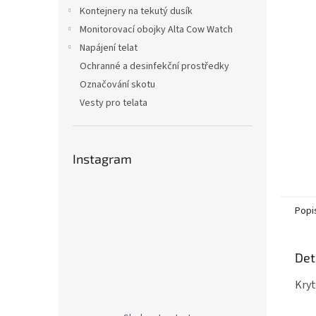
n
Kontejnery na tekutý dusík
e
Monitorovací obojky Alta Cow Watch
l
Napájení telat
Ochranné a desinfekční prostředky
Označování skotu
Vesty pro telata
Instagram
Popi
Det
Kryt