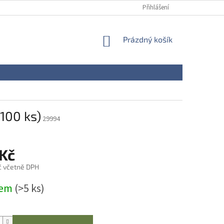
Přihlášení
NÁKUPNÍ
Prázdný košík
KOŠÍK
100 ks)
29994
 Kč
č včetně DPH
dem
(>5 ks)