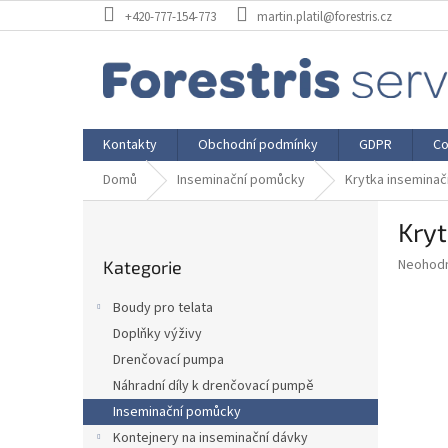
Přejít
+420-777-154-773
martin.platil@forestris.cz
na
obsah
Kontakty
Obchodní podmínky
GDPR
Co
Domů
Inseminační pomůcky
Krytka inseminač
P
Kryt
o
Přeskočit
s
Průměr
Neohod
Kategorie
kategorie
t
hodnoce
r
produkt
Boudy pro telata
a
je
Doplňky výživy
0,0
n
z
Drenčovací pumpa
n
5
í
Náhradní díly k drenčovací pumpě
hvězdič
p
Inseminační pomůcky
a
Kontejnery na inseminační dávky