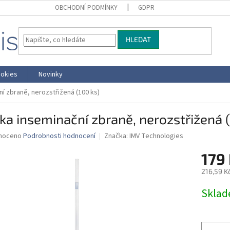
OBCHODNÍ PODMÍNKY
GDPR
HLEDAT
okies
Novinky
ní zbraně, nerozstřižená (100 ks)
ka inseminační zbraně, nerozstřižená (
né
noceno
Podrobnosti hodnocení
Značka:
IMV Technologies
ní
179
u
216,59 K
Měrná
Skla
cena:
ek.