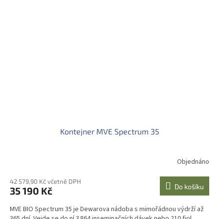
Kontejner MVE Spectrum 35
Objednáno
42 579,90 Kč včetně DPH
Do košíku
35 190 Kč
MVE BIO Spectrum 35 je Dewarova nádoba s mimořádnou výdrží až
365 dní. Vejde se do ní 3 864 inseminačních dávek nebo 210 fiol.