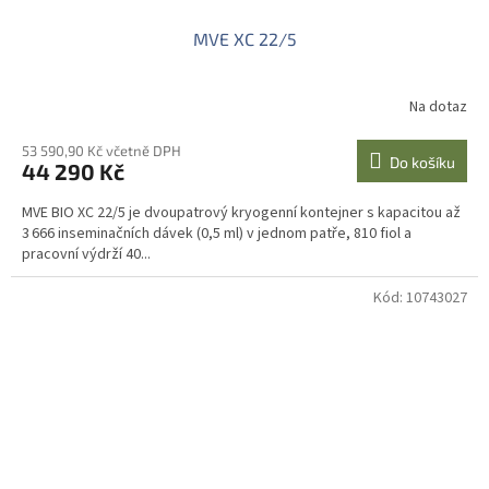
MVE XC 22/5
Na dotaz
53 590,90 Kč včetně DPH
Do košíku
44 290 Kč
MVE BIO XC 22/5 je dvoupatrový kryogenní kontejner s kapacitou až
3 666 inseminačních dávek (0,5 ml) v jednom patře, 810 fiol a
pracovní výdrží 40...
Kód:
10743027