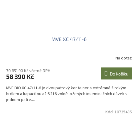
MVE XC 47/11-6
Na dotaz
70 651,90 Kč včetně DPH
Do košíku
58 390 Kč
MVE BIO XC 47/11-6 je dvoupatrový kontejner s extrémně širokým
hrdlem a kapacitou až 6 216 volně ložených inseminačních dávek v
jednom patře....
Kód:
10725435