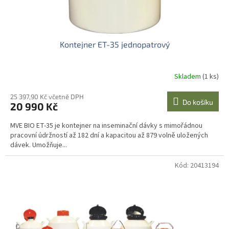
t
ů
Kontejner ET-35 jednopatrový
Skladem
(1 ks)
25 397,90 Kč včetně DPH
Do košíku
20 990 Kč
MVE BIO ET-35 je kontejner na inseminační dávky s mimořádnou
pracovní údržností až 182 dní a kapacitou až 879 volně uložených
dávek. Umožňuje...
Kód:
20413194