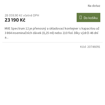
Na dotaz
28 059,90 Kč včetně DPH
Do košíku
23 190 Kč
MVE Spectrum 12 je přenosný a skladovací kontejner s kapacitou až
3 864 inseminačních dávek (0,25 ml) nebo 210 fiol. Díky výdrži 46 dní
a...
Kód:
20746091