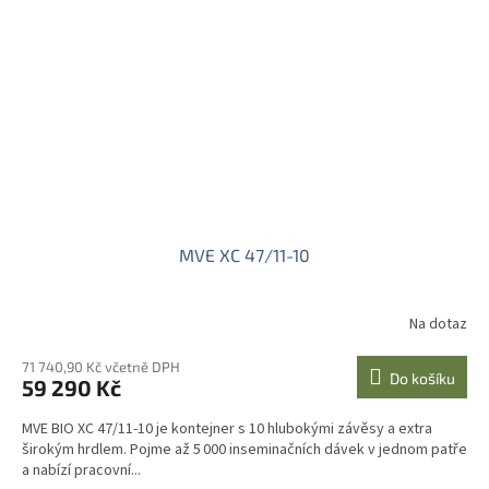
MVE XC 47/11-10
Na dotaz
71 740,90 Kč včetně DPH
Do košíku
59 290 Kč
MVE BIO XC 47/11-10 je kontejner s 10 hlubokými závěsy a extra
širokým hrdlem. Pojme až 5 000 inseminačních dávek v jednom patře
a nabízí pracovní...