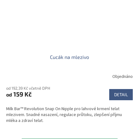
Cucák na mlezivo
Objednáno
od 192,39 Kč včetně DPH
159 Kč
od
DETAIL
Milk Bar™ Revolution Snap On Nipple pro lahvové krmení telat
mlezivem. Snadné nasazení, regulace průtoku, zlepšení příjmu
mléka a zdraví telat.