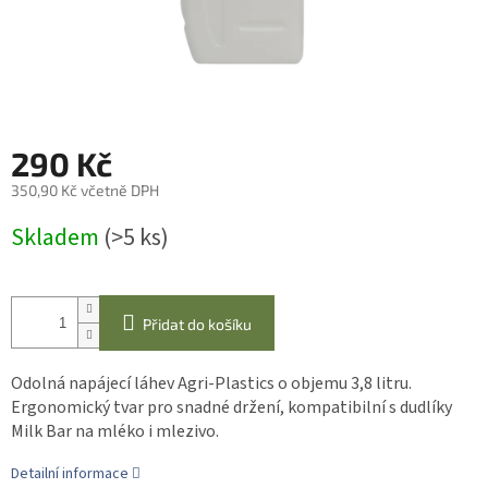
290 Kč
350,90 Kč včetně DPH
Měrná
Skladem
(>5 ks)
cena:
Přidat do košíku
Odolná napájecí láhev Agri-Plastics o objemu 3,8 litru.
Ergonomický tvar pro snadné držení, kompatibilní s dudlíky
Milk Bar na mléko i mlezivo.
Detailní informace