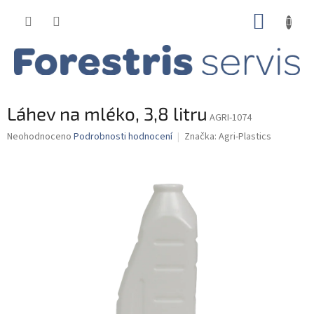
Přejít
NÁKUP
na
obsah
KOŠÍK
Láhev na mléko, 3,8 litru
AGRI-1074
Průměrné
Neohodnoceno
Podrobnosti hodnocení
Značka:
Agri-Plastics
hodnocení
produktu
je
0,0
z
5
hvězdiček.