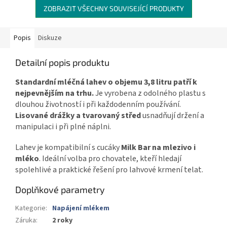
ZOBRAZIT VŠECHNY SOUVISEJÍCÍ PRODUKTY
Popis
Diskuze
Detailní popis produktu
Standardní mléčná lahev o objemu 3,8 litru patří k
nejpevnějším na trhu.
Je vyrobena z odolného plastu s
dlouhou životností i při každodenním používání.
Lisované drážky a tvarovaný střed
usnadňují držení a
manipulaci i při plné náplni.
Lahev je kompatibilní s cucáky
Milk Bar na mlezivo i
mléko
. Ideální volba pro chovatele, kteří hledají
spolehlivé a praktické řešení pro lahvové krmení telat.
Doplňkové parametry
Kategorie
:
Napájení mlékem
Záruka
:
2 roky