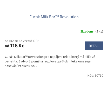
Cucák Milk Bar™ Revolution
Skladem
(>5 ks)
od 142,78 Kč včetně DPH
118 Kč
od
DETAIL
Cucák Milk Bar™ Revolution pro napájení telat, který má klíčové
benefity: 5 otvorů pomáhá regulovat průtok mléka omezuje
nasávání vzduchu po...
Kód:
90710