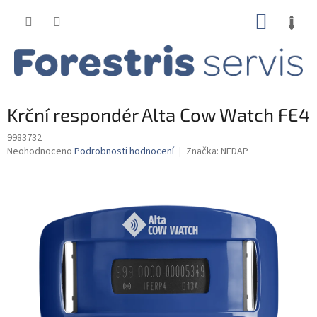
Přejít
NÁKUP
na
obsah
KOŠÍK
Krční respondér Alta Cow Watch FE4
9983732
Průměrné
Neohodnoceno
Podrobnosti hodnocení
Značka:
NEDAP
hodnocení
produktu
je
0,0
z
5
hvězdiček.