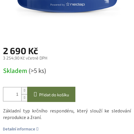
2 690 Kč
3 254,90 Kč včetně DPH
Měrná
Skladem
(>5 ks)
cena:
Přidat do košíku
Základní typ krčního respondéru, který slouží ke sledování
reprodukce a žraní.
Detailní informace