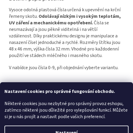
Vysoce odolná plastová čísla určená k upevnění na krční
řemeny skotu.
Odolávají nízkým i vysokým teplotám,
UV záření a mechanickému opotřebení.
Čísla se
nesmazávají a jsou pěkně viditelná i na větší
vzdálenost.
Díky praktickému designu je manipulace a
nasazení čísel jednoduché a rychlé. Rozměry štítku jsou
48 x 46 mm, výška čísla 32 mm. Vhodné pro každodenní
použití ve stádech mléčného i masného skotu.
V nabídce jsou čísla 0-9, při objednání vyberte variantu.
Z
Nastavení cookies pro správné fungování obchodu.
á
FORESTRIS.CZ
Některé cookies jsou nezbytné pro správný provoz eshopu,
p
zatímco některé jsou důležité pro vylepšování funkcí. Můžete
a
si je u nás projít a nastavit podle vašich preferencí.
t
í
Vytvořil Shoptet
Nastavení