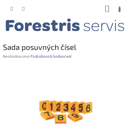
Přejít
NÁKUP
na
obsah
KOŠÍK
Sada posuvných čísel
Průměrné
Neohodnoceno
Podrobnosti hodnocení
hodnocení
produktu
je
0,0
z
5
hvězdiček.