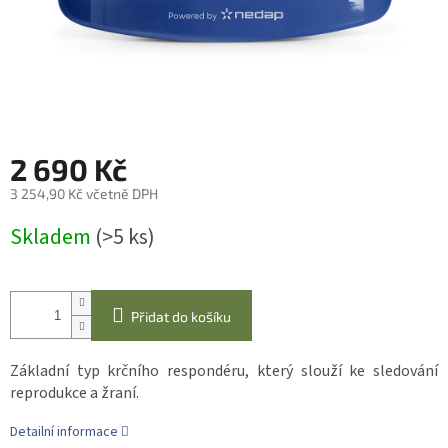
2 690 Kč
3 254,90 Kč včetně DPH
Měrná
Skladem
(>5 ks)
cena:
Přidat do košíku
Základní typ krčního respondéru, který slouží ke sledování
reprodukce a žraní.
Detailní informace