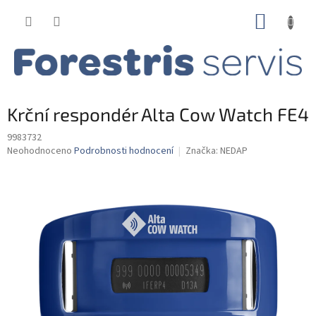
Přejít
NÁKUP
na
obsah
KOŠÍK
Krční respondér Alta Cow Watch FE4
9983732
Průměrné
Neohodnoceno
Podrobnosti hodnocení
Značka:
NEDAP
hodnocení
produktu
je
0,0
z
5
hvězdiček.