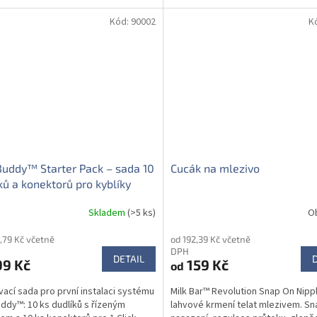
Kód:
90002
K
Buddy™ Starter Pack – sada 10
Cucák na mlezivo
ků a konektorů pro kyblíky
Skladem
(>5 ks)
O
,79 Kč včetně
od 192,39 Kč včetně
DPH
DETAIL
99 Kč
159 Kč
od
vací sada pro první instalaci systému
Milk Bar™ Revolution Snap On Nipp
uddy™: 10 ks dudlíků s řízeným
lahvové krmení telat mlezivem. S