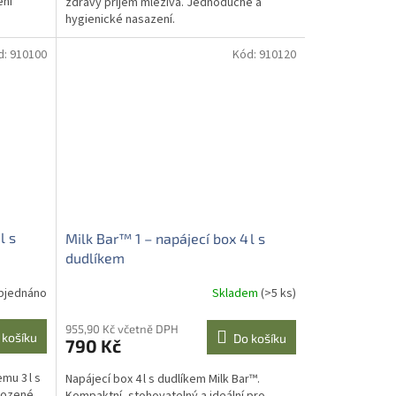
ení
zdravý příjem mleziva. Jednoduché a
hygienické nasazení.
d:
910100
Kód:
910120
l s
Milk Bar™ 1 – napájecí box 4 l s
dudlíkem
bjednáno
Skladem
(>5 ks)
955,90 Kč včetně DPH
 košíku
Do košíku
790 Kč
mu 3 l s
Napájecí box 4 l s dudlíkem Milk Bar™.
irozené
Kompaktní, stohovatelný a ideální pro