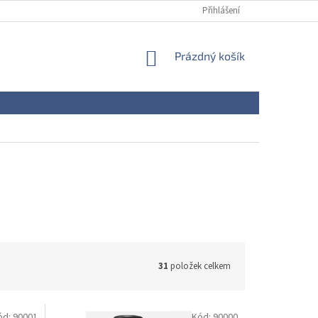
Přihlášení
NÁKUPNÍ
Prázdný košík
KOŠÍK
31
položek celkem
ód:
90001
Kód:
90000