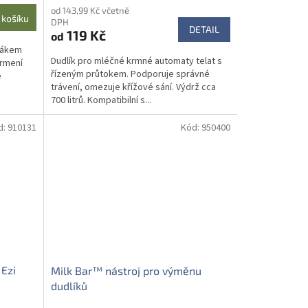
od 143,99 Kč včetně
 košíku
DPH
DETAIL
119 Kč
od
ucákem
Dudlík pro mléčné krmné automaty telat s
krmení
řízeným průtokem. Podporuje správné
é
trávení, omezuje křížové sání. Výdrž cca
700 litrů. Kompatibilní s...
d:
910131
Kód:
950400
 Ezi
Milk Bar™ nástroj pro výměnu
dudlíků