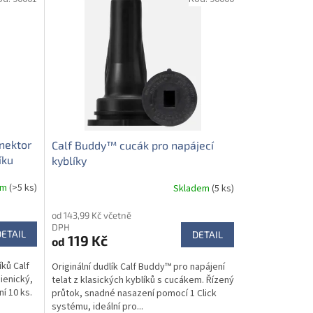
nektor
Calf Buddy™ cucák pro napájecí
íku
kyblíky
em
(>5 ks)
Skladem
(5 ks)
od 143,99 Kč včetně
DPH
DETAIL
DETAIL
119 Kč
od
íků Calf
Originální dudlík Calf Buddy™ pro napájení
ienický,
telat z klasických kyblíků s cucákem. Řízený
í 10 ks.
průtok, snadné nasazení pomocí 1 Click
systému, ideální pro...