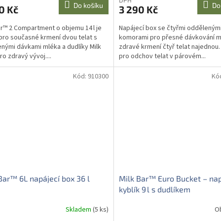
Do košíku
Do
0 Kč
3 290 Kč
ar™ 2 Compartment o objemu 14 l je
Napájecí box se čtyřmi odděleným
pro současné krmení dvou telat s
komorami pro přesné dávkování m
nými dávkami mléka a dudlíky Milk
zdravé krmení čtyř telat najednou. 
ro zdravý vývoj....
pro odchov telat v párovém...
Kód:
910300
Kó
Bar™ 6L napájecí box 36 l
Milk Bar™ Euro Bucket – nap
kyblík 9 l s dudlíkem
Skladem
(5 ks)
O