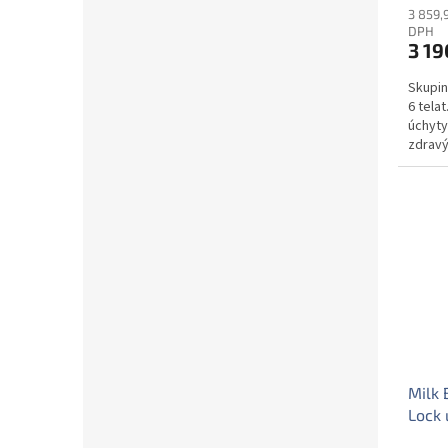
3 859,
DPH
3 19
Skupin
6 tela
úchyty
zdravý 
Milk 
Lock 