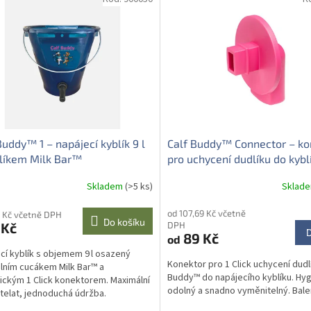
Buddy™ 1 – napájecí kyblík 9 l
Calf Buddy™ Connector – ko
líkem Milk Bar™
pro uchycení dudlíku do kybl
Skladem
(>5 ks)
Sklad
od 107,69 Kč včetně
 Kč včetně DPH
Do košíku
 Kč
DPH
89 Kč
od
cí kyblík s objemem 9 l osazený
Konektor pro 1 Click uchycení dudl
álním cucákem Milk Bar™ a
Buddy™ do napájecího kyblíku. Hyg
ickým 1 Click konektorem. Maximální
odolný a snadno vyměnitelný. Balen
 telat, jednoduchá údržba.