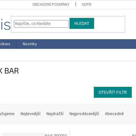
OBCHODNÍ PODMÍNKY
GDPR
HLEDAT
okies
Novinky
K BAR
OTEVŘÍT FILTR
učujeme
Nejlevnější
Nejdražší
Nejprodávanější
Abecedně
Kód:
900050
K