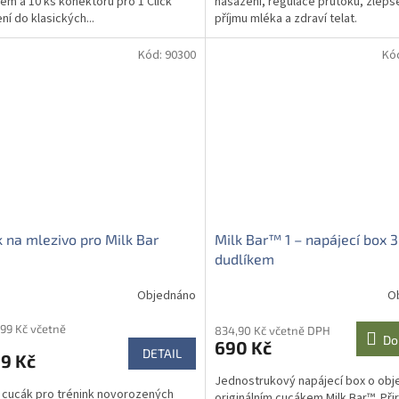
em a 10 ks konektorů pro 1 Click
nasazení, regulace průtoku, zlepš
ní do klasických...
příjmu mléka a zdraví telat.
Kód:
90300
Kó
 na mlezivo pro Milk Bar
Milk Bar™ 1 – napájecí box 3 
dudlíkem
Objednáno
O
,99 Kč včetně
834,90 Kč včetně DPH
Do
690 Kč
DETAIL
9 Kč
Jednostrukový napájecí box o obje
cucák pro trénink novorozených
originálním cucákem Milk Bar™. Př