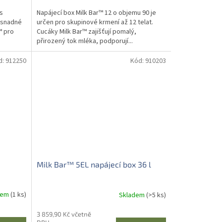
 s
Napájecí box Milk Bar™ 12 o objemu 90 je
 snadné
určen pro skupinové krmení až 12 telat.
™ pro
Cucáky Milk Bar™ zajišťují pomalý,
přirozený tok mléka, podporují...
d:
912250
Kód:
910203
Milk Bar™ 5EL napájecí box 36 l
dem
(1 ks)
Skladem
(>5 ks)
3 859,90 Kč včetně