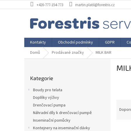
Přejít
+420-777-154-773
martin.platil@forestris.cz
na
obsah
Kontakty
Obchodní podmínky
GDPR
Co
Domů
Prodávané značky
MILK BAR
P
MIL
o
Přeskočit
s
Kategorie
kategorie
t
r
Boudy pro telata
a
Doplňky výživy
n
Ř
Drenčovací pumpa
n
a
Dopor
í
Náhradní díly k drenčovací pumpě
z
p
Inseminační pomůcky
e
a
V
n
Kontejnery na inseminační dávky