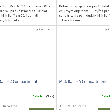
cí box Milk Bar™ 10 o objemu 60 l je
Robustní napájecí box pro 10 telat
pro skupinové krmení až 10 telat.
celkovým objemem 70 l. Výřez pro
y Milk Bar™ zajišťují pomalý,
sundání z hrazení, dudlíky Milk Bar
ený tok mléka,...
zdravé trávení.
Kód:
912100
Kó
 Bar™ 2 Compartment
Milk Bar™ 4 Compartment
Skladem
(5 ks)
Skla
90 Kč včetně
3 980,90 Kč včetně
DPH