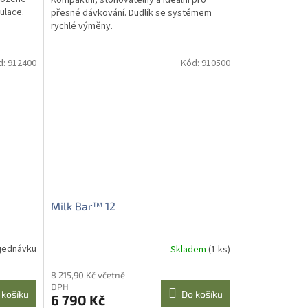
ulace.
přesné dávkování. Dudlík se systémem
rychlé výměny.
d:
912400
Kód:
910500
Milk Bar™ 12
jednávku
Skladem
(1 ks)
8 215,90 Kč včetně
DPH
 košíku
Do košíku
6 790 Kč