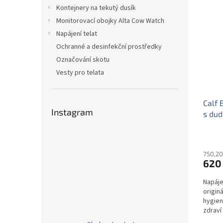
n
ý
í
Kontejnery na tekutý dusík
e
p
p
Monitorovací obojky Alta Cow Watch
l
i
r
Napájení telat
s
o
Ochranné a desinfekční prostředky
p
d
Označování skotu
r
u
o
k
Vesty pro telata
d
t
u
ů
Calf 
k
Instagram
s dud
t
ů
750,20
620
Napáje
origin
hygien
zdraví