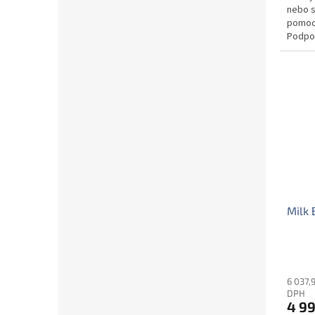
nebo s
pomocí
Podpor
Milk 
6 037,
DPH
4 9