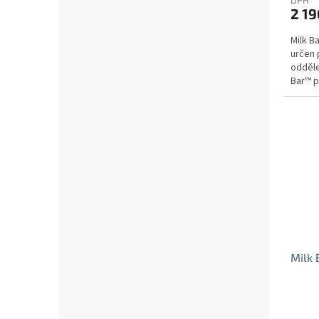
2 19
Milk B
určen 
odděle
Bar™ p
Milk 