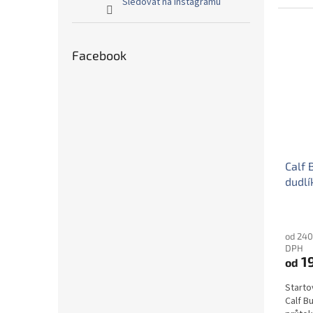
Sledovat na Instagramu
Facebook
Calf 
dudlí
od 240
DPH
1
od
Starto
Calf B