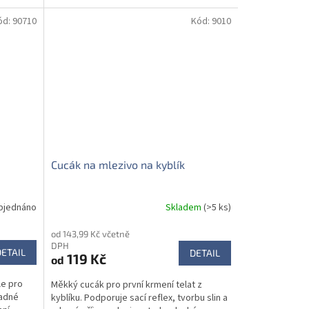
ód:
90710
Kód:
9010
Cucák na mlezivo na kyblík
bjednáno
Skladem
(>5 ks)
od 143,99 Kč včetně
DPH
DETAIL
DETAIL
119 Kč
od
le pro
Měkký cucák pro první krmení telat z
nadné
kyblíku. Podporuje sací reflex, tvorbu slin a