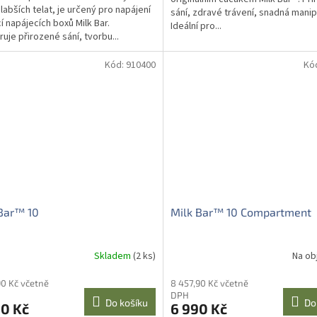
labších telat, je určený pro napájení
sání, zdravé trávení, snadná manip
 napájecích boxů Milk Bar.
Ideální pro...
uje přirozené sání, tvorbu...
Kód:
910400
Kó
Bar™ 10
Milk Bar™ 10 Compartment
Skladem
(2 ks)
Na ob
90 Kč včetně
8 457,90 Kč včetně
DPH
Do košíku
Do
90 Kč
6 990 Kč