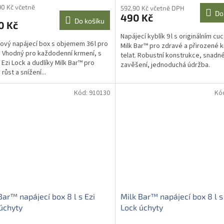
90 Kč včetně
592,90 Kč včetně DPH
Do
490 Kč
Do košíku
0 Kč
Napájecí kyblík 9 l s originálním c
ový napájecí box s objemem 36 l pro
Milk Bar™ pro zdravé a přirozené 
t. Vhodný pro každodenní krmení, s
telat. Robustní konstrukce, snadn
 Ezi Lock a dudlíky Milk Bar™ pro
zavěšení, jednoduchá údržba.
růst a snížení...
Kód:
910130
Kó
Bar™ napájecí box 8 l s Ezi
Milk Bar™ napájecí box 8 l s
úchyty
Lock úchyty