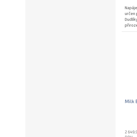
Napáje
určen 
Dudlík
přiroz
Milk
2 649,
DPH