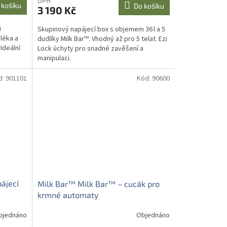
DPH
 košíku
Do košíku
3 190 Kč
i
Skupinový napájecí box s objemem 36 l a 5
léka a
dudlíky Milk Bar™. Vhodný až pro 5 telat. Ezi
Ideální
Lock úchyty pro snadné zavěšení a
manipulaci.
d:
901101
Kód:
90600
ájecí
Milk Bar™ Milk Bar™ – cucák pro
krmné automaty
bjednáno
Objednáno