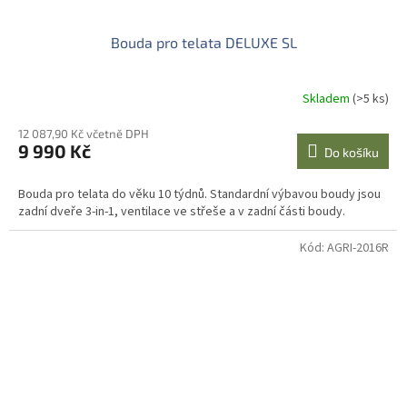
Bouda pro telata DELUXE SL
Skladem
(>5 ks)
12 087,90 Kč včetně DPH
9 990 Kč
Do košíku
Bouda pro telata do věku 10 týdnů. Standardní výbavou boudy jsou
zadní dveře 3-in-1, ventilace ve střeše a v zadní části boudy.
Kód:
AGRI-2016R