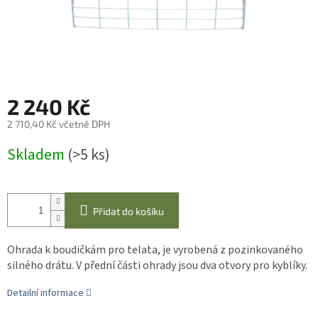
2 240 Kč
2 710,40 Kč včetně DPH
Měrná
Skladem
(>5 ks)
cena:
Přidat do košíku
Ohrada k boudičkám pro telata, je vyrobená z pozinkovaného
silného drátu. V přední části ohrady jsou dva otvory pro kyblíky.
Detailní informace