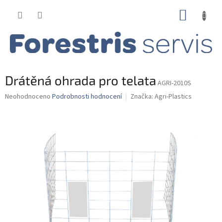
Přejít
NÁKUP
na
obsah
KOŠÍK
Drátěná ohrada pro telata
AGRI-2010S
Průměrné
Neohodnoceno
Podrobnosti hodnocení
Značka:
Agri-Plastics
hodnocení
produktu
je
0,0
z
5
hvězdiček.