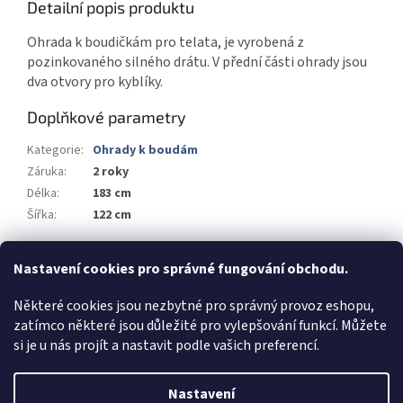
Detailní popis produktu
Ohrada k boudičkám pro telata, je vyrobená z
pozinkovaného silného drátu. V přední části ohrady jsou
dva otvory pro kyblíky.
Doplňkové parametry
Kategorie
:
Ohrady k boudám
Záruka
:
2 roky
Délka
:
183 cm
Šířka
:
122 cm
Z
Nastavení cookies pro správné fungování obchodu.
á
FORESTRIS.CZ
Některé cookies jsou nezbytné pro správný provoz eshopu,
p
zatímco některé jsou důležité pro vylepšování funkcí. Můžete
a
si je u nás projít a nastavit podle vašich preferencí.
t
í
Vytvořil Shoptet
Nastavení